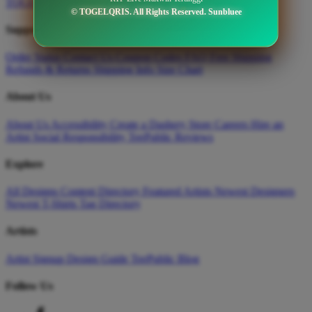
TOGELQRIS
© TOGELQRIS. All Rights Reserved. Sunbluee
Support
Order Status
Contact Us
Coupon Codes
FAQ
Free Shipping
Refunds & Returns
Shipping Info
Size Chart
About Us
About Us
Accessibility
Create a Dashery Store
Careers
Hire an
Artist
Social Responsibility
TeePublic Reviews
Explore
All Designs
Content Directory
Featured Artists
Newest Designers
Newest T-Shirts
Tag Directory
Artists
Artist Signup
Design Guide
TeePublic Blog
Follow Us