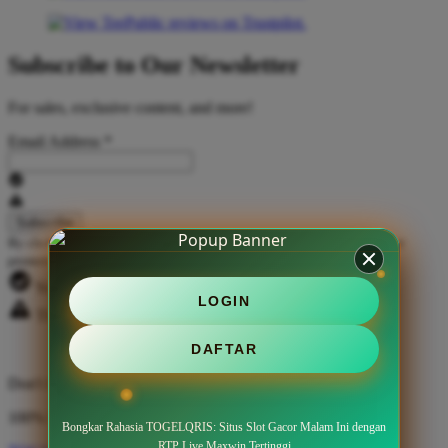
Subscribe to Our Newsletter
For sales, exclusive content, and more!
Email Address
*
By clicking Subscribe, you agree to our
Privacy Policy
and to receive our
promotional emails (opt out anytime).
You've successfully subscribed!
LOGIN
There was an issue subscribing, try again.
DAFTAR
Don't love it? We'll fix it. For free.
100% Free Exchanges.
Bongkar Rahasia TOGELQRIS: Situs Slot Gacor Malam Ini dengan
RTP Live Maxwin Tertinggi