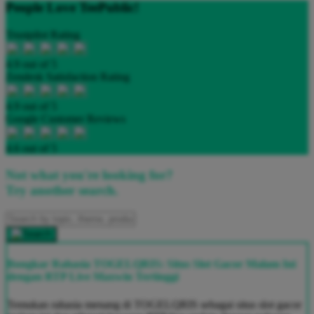
People Love TeePublic!
Trustpilot Rating
4.9 out of 5
Zendesk Satisfaction Rating
4.9 out of 5
Google Customer Reviews
4.6 out of 5
Not what you're looking for?
Try another search.
Bongkar Rahasia TOGELQRIS: Situs Slot Gacor Malam Ini
dengan RTP Live Maxwin Tertinggi
Temukan rahasia menang di TOGELQRIS sebagai situs slot gacor