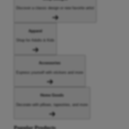
Discover a classic design or new favorite artist
Apparel
Shop for Adults & Kids
Accessories
Express yourself with stickers and more
Home Goods
Decorate with pillows, tapestries, and more
Popular Products