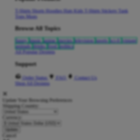
T-Shirts
Shorts
Hoodies
Hats
Kids T-Shirts
Stickers
Tank
Tops
Mugs
Browse All Topics
funny
music
anime
movies
television
sports
sci-fi
vintage
animals
drinks
food
politics
All Popular Designs
Support
Order Status
FAQ
Contact Us
Shop All Designs
Update Your Browsing Preferences
Shipping Country:
Currency:
Cancel