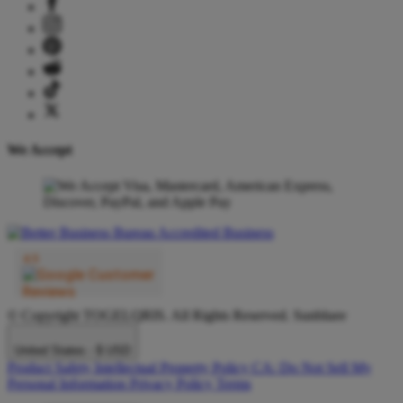
We Accept
© Copyright TOGELQRIS. All Rights Reserved. Sunbluee
United States - $ USD
Product Safety
Intellectual Property Policy
CA: Do Not Sell My
Personal Information
Privacy Policy
Terms