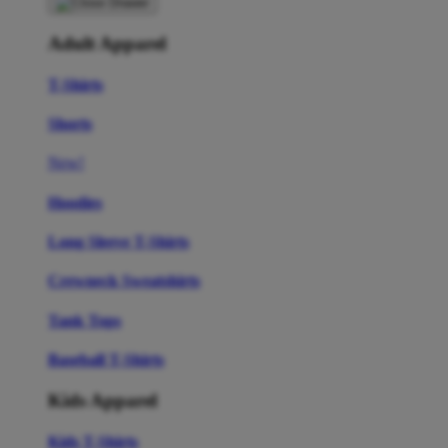
Adult Apparel
T-Shirts
Shorts
New!
Hoodies
Long Sleeve T-Shirts
Crewneck Sweatshirts
Tank Tops
Baseball T-Shirts
Kids Apparel
Kids T-Shirts