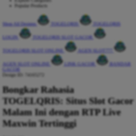
Explore Categories
Popular Products
Shop All Designs
TOGELQRIS
TOGELQRIS
LOGIN
TOGELQRIS SLOT GACOR
TOGELQRIS SLOT ONLINE
AGEN SLOT777
AGEN SLOT ONLINE
LINK GACOR
BANDAR
GACOR
Design ID: 74165272
Bongkar Rahasia
TOGELQRIS: Situs Slot Gacor
Malam Ini dengan RTP Live
Maxwin Tertinggi