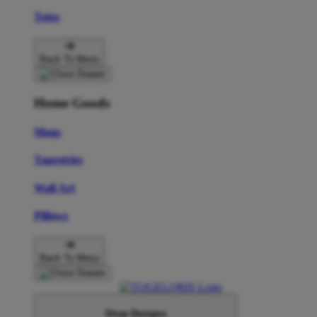
Totes
Back To Menu
Home Goods
Mugs
Tapestries
Wall Art
Pillows
Back To Menu
Shop Designs