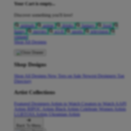
Your Cart is empty...
Discover something you'll love!
animals
anime
drinks
fantasy
food
funny
movies
sci-fi
sports
television
vintage
Shop All Designs
Shop Designs
Shop All Designs
New Tees on Sale
Newest Designers
Tag
Directory
Artist Collections
Featured Designers
Artists to Watch
Creators to Watch
AAPI
Artists
BIPOC Artists
Black Artists
Celebrate Women Artists
LGBTQIA Artists
Ukrainian Artists
Back To Menu