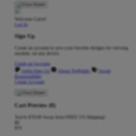
Welcome Guest!
Log In
Sign Up
Create an account to save your favorite designs for viewing
anytime, on any device.
Create an Account
Artist Sign Up
About TeePublic
Social
Responsibility
Create Account
Cart Preview (0)
You're
$70.00
Away from
FREE US Shipping!
$0
$70