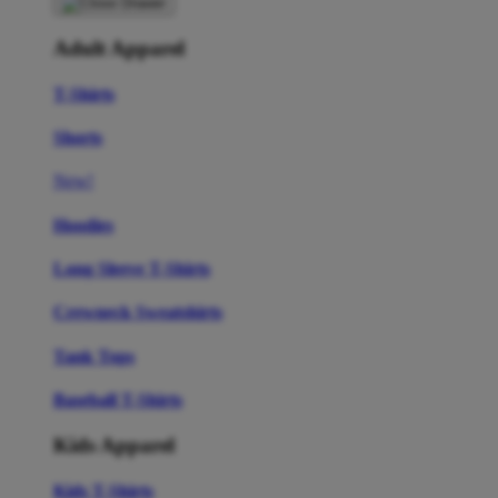
Adult Apparel
T-Shirts
Shorts
New!
Hoodies
Long Sleeve T-Shirts
Crewneck Sweatshirts
Tank Tops
Baseball T-Shirts
Kids Apparel
Kids T-Shirts