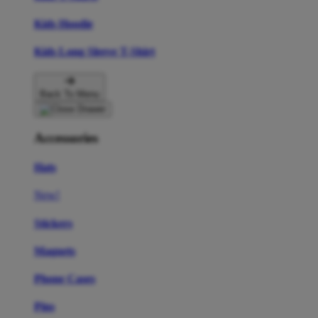
Kids Hoodie
Kids Long Sleeve T-Shirt
Back To Menu
Accessories
Hats
New!
Stickers
Magnets
Phone Cases
Pins