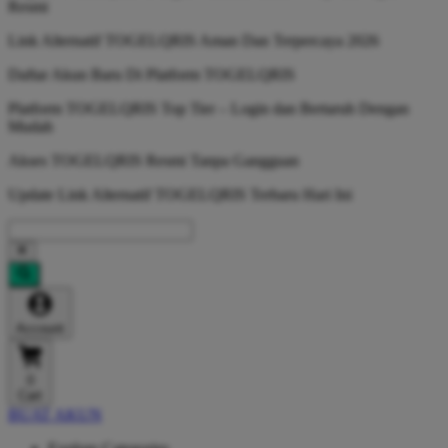
Resmi
Link Alternatif TOGELQRIS Aman Dan Terpercaya 2026
Daftar Akun Baru Di Platform TOGELQRIS
Platform TOGELQRIS Top Tier – Login dan Bertaruh Dengan
Mudah
Akses TOGELQRIS Resmi Tanpa Gangguan
Update Link Alternatif TOGELQRIS Terbaru Hari Ini
Account
0
Cart
BUAT AKUN