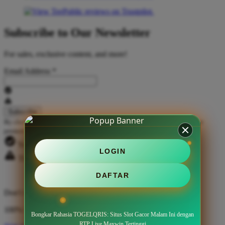
Subscribe to Our Newsletter
For sales, exclusive content, and more!
Email Address
*
By clicking Subscribe, you agree to our
Privacy Policy
and to receive our
promotional emails (opt out anytime).
You've successfully subscribed!
LOGIN
There was an issue subscribing, try again.
DAFTAR
Don't love it? We'll fix it. For free.
100% Free Exchanges.
Bongkar Rahasia TOGELQRIS: Situs Slot Gacor Malam Ini dengan
RTP Live Maxwin Tertinggi