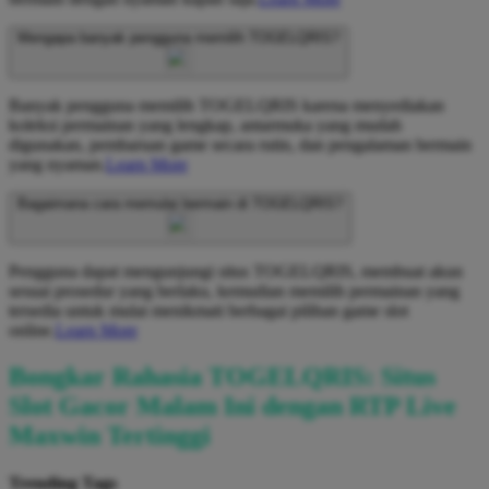
Mengapa banyak pengguna memilih TOGELQRIS?
Banyak pengguna memilih TOGELQRIS karena menyediakan
koleksi permainan yang lengkap, antarmuka yang mudah
digunakan, pembaruan game secara rutin, dan pengalaman bermain
yang nyaman.
Learn More
Bagaimana cara memulai bermain di TOGELQRIS?
Pengguna dapat mengunjungi situs TOGELQRIS, membuat akun
sesuai prosedur yang berlaku, kemudian memilih permainan yang
tersedia untuk mulai menikmati berbagai pilihan game slot
online.
Learn More
Bongkar Rahasia TOGELQRIS: Situs
Slot Gacor Malam Ini dengan RTP Live
Maxwin Tertinggi
Trending Tags