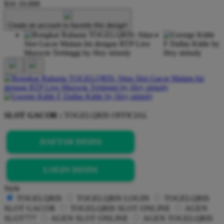
$16
10.000
Create an account to favorite this design!
SLOT GACOR :
TOGELQRIS OFFICIAL
DAFTAR DISINI
LOGIN DISINI
Style
TOGELQRIS
TOGELQRIS LOGIN
TOGELQRIS
SLOT GACOR
TOGELQRIS SLOT ONLINE
AGEN
SLOT777
AGEN SLOT ONLINE
AGEN TOGELQRIS