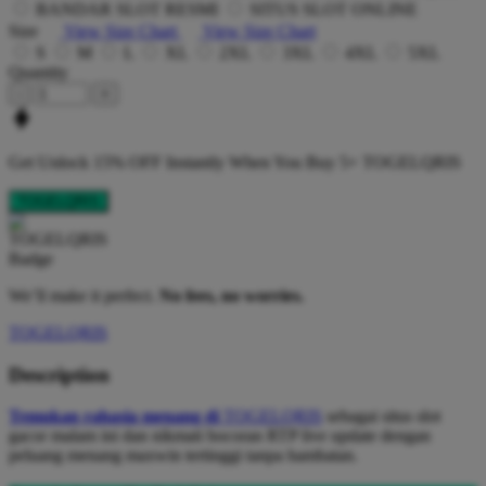
BANDAR SLOT RESMI
SITUS SLOT ONLINE
Size
View Size Chart
View Size Chart
S
M
L
XL
2XL
3XL
4XL
5XL
Quantity
-
+
Get
Unlock 15%
OFF Instantly When You Buy
5+ TOGELQRIS
TOGELQRIS
We’ll make it perfect.
No fees, no worries.
TOGELQRIS
Description
Temukan rahasia menang di
TOGELQRIS
sebagai situs slot
gacor malam ini dan nikmati bocoran RTP live update dengan
peluang menang maxwin tertinggi tanpa hambatan.