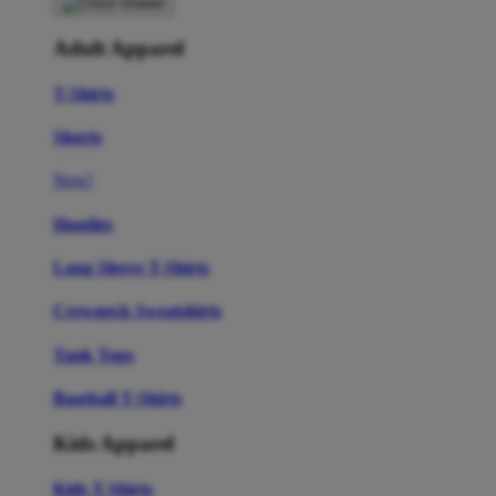
Adult Apparel
T-Shirts
Shorts
New!
Hoodies
Long Sleeve T-Shirts
Crewneck Sweatshirts
Tank Tops
Baseball T-Shirts
Kids Apparel
Kids T-Shirts