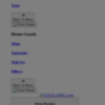
Totes
Back To Menu
Home Goods
Mugs
Tapestries
Wall Art
Pillows
Back To Menu
Shop Designs