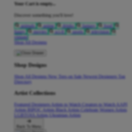
Your Cart is empty...
Discover something you'll love!
animals
anime
drinks
fantasy
food
funny
movies
sci-fi
sports
television
vintage
Shop All Designs
Shop Designs
Shop All Designs
New Tees on Sale
Newest Designers
Tag
Directory
Artist Collections
Featured Designers
Artists to Watch
Creators to Watch
AAPI
Artists
BIPOC Artists
Black Artists
Celebrate Women Artists
LGBTQIA Artists
Ukrainian Artists
Back To Menu