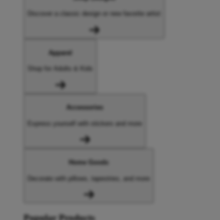
Discover a classic design or new favorite artist
Apparel
Shop for Adults & Kids
Accessories
Express yourself with stickers and more
Home Goods
Decorate with pillows, tapestries, and more
Popular Products