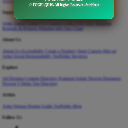
TOGELQRIS
© TOGELQRIS. All Rights Reserved. Sunbluee
Support
Order Status
Contact Us
Coupon Codes
FAQ
Free Shipping
Refunds & Returns
Shipping Info
Size Chart
About Us
About Us
Accessibility
Create a Dashery Store
Careers
Hire an
Artist
Social Responsibility
TeePublic Reviews
Explore
All Designs
Content Directory
Featured Artists
Newest Designers
Newest T-Shirts
Tag Directory
Artists
Artist Signup
Design Guide
TeePublic Blog
Follow Us