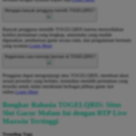
Mengapa banyak pengguna memilih TOGELQRIS?
Banyak pengguna memilih TOGELQRIS karena menyediakan
koleksi permainan yang lengkap, antarmuka yang mudah
digunakan, pembaruan game secara rutin, dan pengalaman bermain
yang nyaman.
Learn More
Bagaimana cara memulai bermain di TOGELQRIS?
Pengguna dapat mengunjungi situs TOGELQRIS, membuat akun
sesuai prosedur yang berlaku, kemudian memilih permainan yang
tersedia untuk mulai menikmati berbagai pilihan game slot
online.
Learn More
Bongkar Rahasia TOGELQRIS: Situs
Slot Gacor Malam Ini dengan RTP Live
Maxwin Tertinggi
Trending Tags