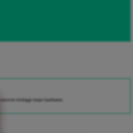
maxwin tertinggi tanpa hambatan.