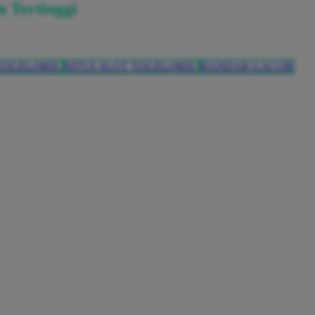
 Tertinggi
 TOGELQRIS
SITUS SLOT TOGELQRIS
BANDAR GACOR