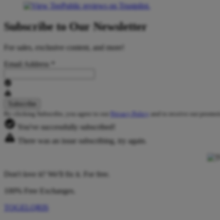
Subscribe to Our Newsletter
For sales, exclusive content, and more!
Email Address
*
By clicking Subscribe, you agree to our
Privacy Policy
and to receive our promoti
You've successfully subscribed!
There was an issue subscribing, try again.
Don't love it? We'll fix it. For free.
100% Free Exchanges.
TOGELQRIS