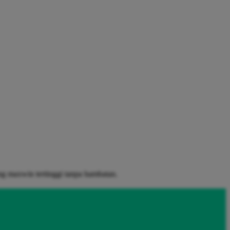
ng maxwin tertinggi tanpa hambatan.