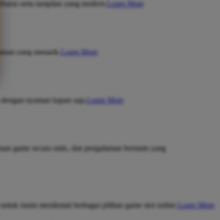
barui serta tampilan yang modern.
Learn More
ainan yang menarik.
Learn More
n dengan nyaman kapan saja.
Learn More
n game secara rutin, dan pengalaman bermain yang
tuk mulai menikmati berbagai pilihan game slot online.
Learn More