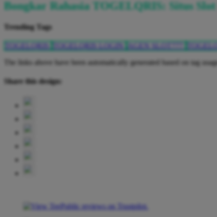
Bongkar Rahasia TOGELQRIS: Situs Slot
Trending Tags
TOGELQRIS
TOGELQRIS LOGIN
AGEN SLOT777
TOGELQ
The links above have been automatically generated based on tag usage
Share this design: