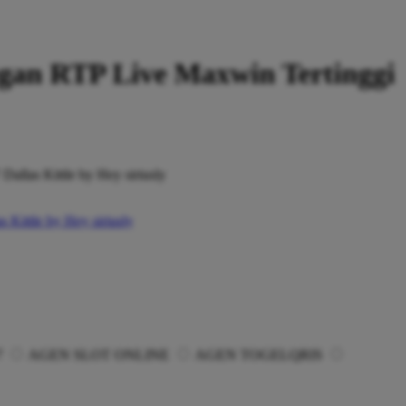
gan RTP Live Maxwin Tertinggi
7
AGEN SLOT ONLINE
AGEN TOGELQRIS