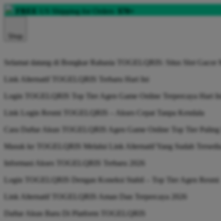
FREE
US Shipping for Orders
$70+
Shop
Selamat datang di Bongkar Rahasia TOGELQRIS: Situs Slot Gacor 
Link Alternatif TOGELQRIS Terbaru Hari Ini
Login TOGELQRIS Top Tier Agen Game Online Terpercaya Hari In
Link Login Resmi TOGELQRIS – Akses Cepat Tanpa Kendala
Cara Daftar Akun TOGELQRIS Agen Game Online Top Tier Palin
Masuk ke TOGELQRIS Melalui Link Alternatif Yang Sudah Tersedi
Informasi Akses TOGELQRIS Terbaru 2026
Login TOGELQRIS Dengan Koneksi Stabil – Top Tier Agen Resmi
Link Alternatif TOGELQRIS Aman Dan Terpercaya 2026
Daftar Akun Baru Di Platform TOGELQRIS