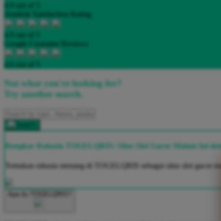
4.9 out of 5
Zendesk Satisfaction Rating
4.9 out of 5
Google Customer Reviews
4.6 out of 5
Not what you're looking for?
Try another search.
Bongkar Rahasia TOGELQRIS: Situs Slot Gacor Malam Ini de
Temukan rahasia menang di TOGELQRIS sebagai situs slot gacor mal
Apa itu TOGELQRIS?