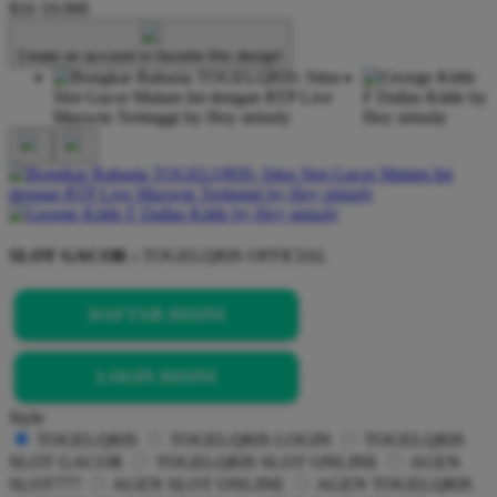
$16
10.000
Create an account to favorite this design!
SLOT GACOR :
TOGELQRIS OFFICIAL
DAFTAR DISINI
LOGIN DISINI
Style
TOGELQRIS
TOGELQRIS LOGIN
TOGELQRIS
SLOT GACOR
TOGELQRIS SLOT ONLINE
AGEN
SLOT777
AGEN SLOT ONLINE
AGEN TOGELQRIS