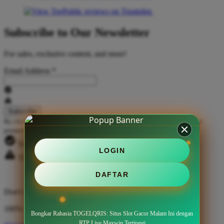
Subscribe to Our Newsletter
For sales, exclusive content, and more!
Email Address
*
By clicking Subscribe, you agree to our
Privacy Policy
and to receive our
promotional emails (opt out anytime).
You've successfully subscribed!
LOGIN
There was an issue subscribing, try again.
DAFTAR
Don't love it? We'll fix it. For free.
100% Free Exchanges.
Bongkar Rahasia TOGELQRIS: Situs Slot Gacor Malam Ini dengan
RTP Live Maxwin Tertinggi