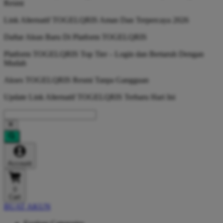
Resmi
Link Alternatif TOGELQRIS Aman Dan Terpercaya 2026
Daftar Akun Baru Di Platform TOGELQRIS
Platform TOGELQRIS Top Tier – Login dan Bertaruh Dengan
Mudah
Akses TOGELQRIS Resmi Tanpa Gangguan
Update Link Alternatif TOGELQRIS Terbaru Hari Ini
Account
0
Cart
BUAT AKUN