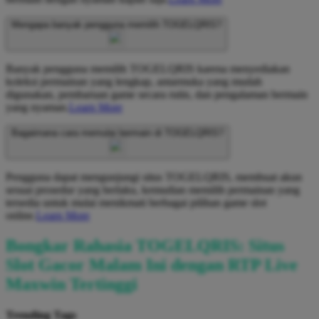
Mengapa banyak pengguna memilih TOGELQRIS?
Banyak pengguna memilih TOGELQRIS karena menyediakan
koleksi permainan yang lengkap, antarmuka yang mudah
digunakan, pembaruan game secara rutin, dan pengalaman bermain
yang nyaman.
Learn More
Bagaimana cara memulai bermain di TOGELQRIS?
Pengguna dapat mengunjungi situs TOGELQRIS, membuat akun
sesuai prosedur yang berlaku, kemudian memilih permainan yang
tersedia untuk mulai menikmati berbagai pilihan game slot
online.
Learn More
Bongkar Rahasia TOGELQRIS: Situs
Slot Gacor Malam Ini dengan RTP Live
Maxwin Tertinggi
Trending Tags