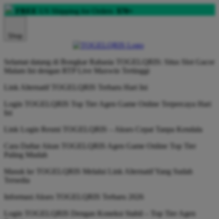
FREE
US Shipping for Orders
$70+
Shop
Selamat datang di Bongkar Rahasia TOGELQRIS: Situs Slot Gacor
Malam Ini dengan RTP Live Maxwin Tertinggi
Link Alternatif TOGELQRIS Terbaru Hari Ini
Login TOGELQRIS Top Tier Agen Game Online Terpercaya Hari
Ini
Link Login Resmi TOGELQRIS – Akses Cepat Tanpa Kendala
Cara Daftar Akun TOGELQRIS Agen Game Online Top Tier
Paling Mudah
Masuk ke TOGELQRIS Melalui Link Alternatif Yang Sudah
Tersedia
Informasi Akses TOGELQRIS Terbaru 2026
Login TOGELQRIS Dengan Koneksi Stabil – Top Tier Agen