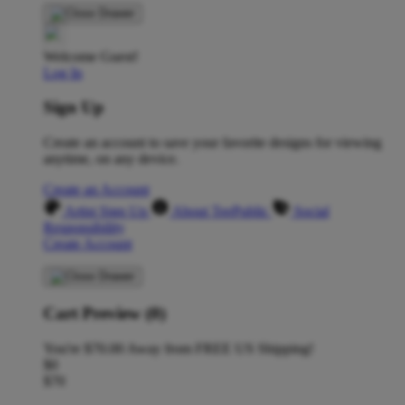
Welcome Guest!
Log In
Sign Up
Create an account to save your favorite designs for viewing
anytime, on any device.
Create an Account
Artist Sign Up
About TeePublic
Social
Responsibility
Create Account
Cart Preview (0)
You're
$70.00
Away from
FREE US Shipping!
$0
$70