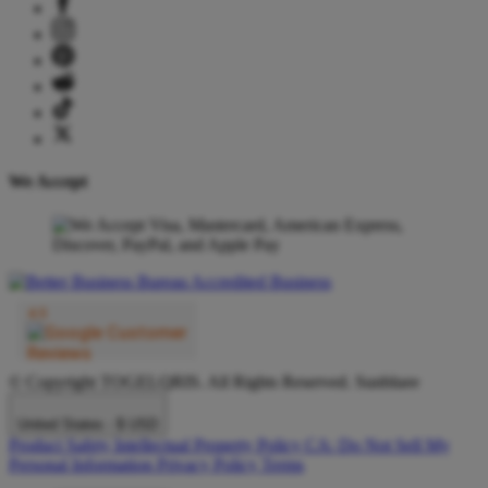
We Accept
© Copyright TOGELQRIS. All Rights Reserved. Sunbluee
United States - $ USD
Product Safety
Intellectual Property Policy
CA: Do Not Sell My
Personal Information
Privacy Policy
Terms