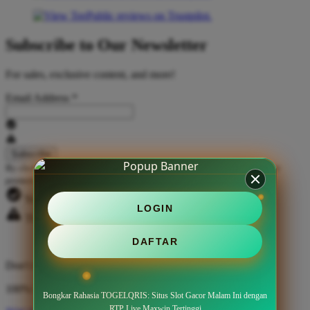
Subscribe to Our Newsletter
For sales, exclusive content, and more!
Email Address
*
By clicking Subscribe, you agree to our
Privacy Policy
and to receive our
promotional emails (opt out anytime).
You've successfully subscribed!
LOGIN
There was an issue subscribing, try again.
DAFTAR
Don't love it? We'll fix it. For free.
100% Free Exchanges.
Bongkar Rahasia TOGELQRIS: Situs Slot Gacor Malam Ini dengan
RTP Live Maxwin Tertinggi