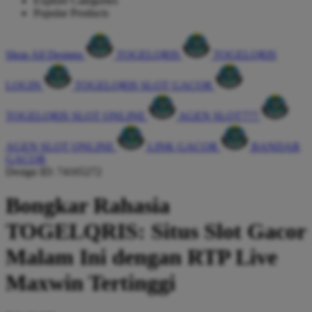
Explore Categories
Popular Products
Shop All Designs
TOGELQRIS
TOGELQRIS
LOGIN
TOGELQRIS SLOT GACOR
TOGELQRIS SLOT ONLINE
AGEN SLOT777
AGEN SLOT ONLINE
LINK GACOR
BANDAR
GACOR
Design ID: 74165272
Bongkar Rahasia
TOGELQRIS: Situs Slot Gacor
Malam Ini dengan RTP Live
Maxwin Tertinggi