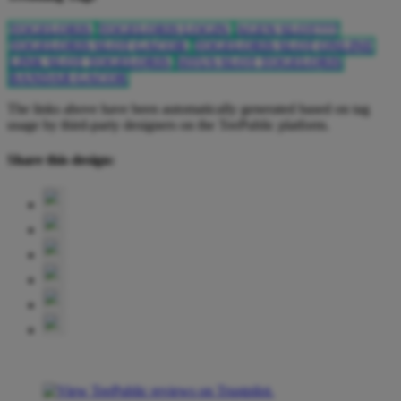
TOGELQRIS
TOGELQRIS LOGIN
AGEN SLOT777
TOGELQRIS SLOT GACOR
TOGELQRIS SLOT ONLINE
LINK SLOT TOGELQRIS
SITUS SLOT TOGELQRIS
BANDAR GACOR
The links above have been automatically generated based on tag
usage by third-party designers on the TeePublic platform.
Share this design: