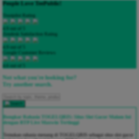
People Love TeePublic!
Trustpilot Rating
4.9 out of 5
Zendesk Satisfaction Rating
4.9 out of 5
Google Customer Reviews
4.6 out of 5
Not what you're looking for?
Try another search.
Bongkar Rahasia TOGELQRIS: Situs Slot Gacor Malam Ini
dengan RTP Live Maxwin Tertinggi
Temukan rahasia menang di TOGELQRIS sebagai situs slot gacor