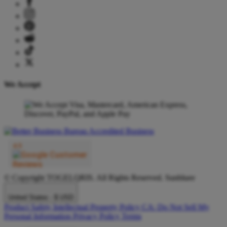
We Accept
© Copyright TOGELQRIS. All Rights Reserved. Sunbluee
United States - $ USD
Product Safety
Intellectual Property Policy
CA: Do Not Sell My
Personal Information
Privacy Policy
Terms