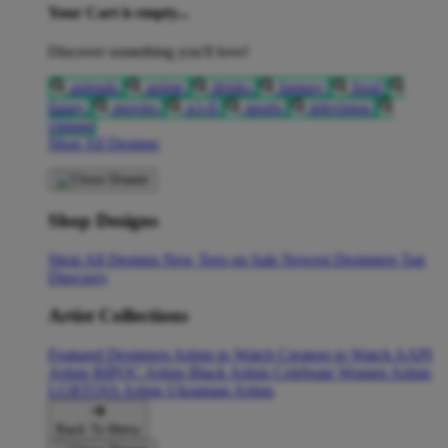
Your Cart is empty...
Discover something you'll love!
animals
anime
drinks
fantasy
food
funny
movies
sci-fi
sports
television
vintage
Shop All Designs
Shop Designs
Shop All Designs
New Tees on Sale
Newest Designers
Tag
Directory
Artist Collections
Featured Designers
Artists to Watch
Creators to Watch
AAPI
Artists
BIPOC Artists
Black Artists
Celebrate Women Artists
LGBTQIA Artists
Ukrainian Artists
Back To Menu