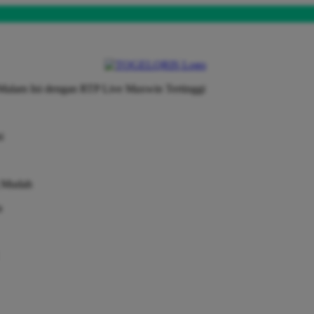
Malam Ini dengan RTP Live Maxwin Tertinggi
i
g Mudah
a