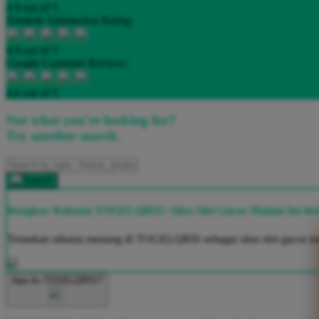
4.9 out of 5
Zendesk Satisfaction Rating
4.9 out of 5
Google Customer Reviews
4.6 out of 5
Not what you're looking for?
Try another search.
Bongkar Rahasia TOGELQRIS: Situs Slot Gacor Malam Ini de
Temukan rahasia menang di TOGELQRIS sebagai situs slot gacor mal
Apa itu TOGELQRIS?