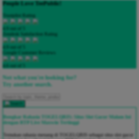
People Love TeePublic!
Trustpilot Rating
4.9 out of 5
Zendesk Satisfaction Rating
4.9 out of 5
Google Customer Reviews
4.6 out of 5
Not what you're looking for?
Try another search.
Bongkar Rahasia TOGELQRIS: Situs Slot Gacor Malam Ini
dengan RTP Live Maxwin Tertinggi
Temukan rahasia menang di TOGELQRIS sebagai situs slot gacor