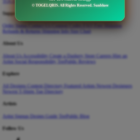
TOGELQRIS
© TOGELQRIS. All Rights Reserved. Sunbluee
Support
Order Status
Contact Us
Coupon Codes
FAQ
Free Shipping
Refunds & Returns
Shipping Info
Size Chart
About Us
About Us
Accessibility
Create a Dashery Store
Careers
Hire an
Artist
Social Responsibility
TeePublic Reviews
Explore
All Designs
Content Directory
Featured Artists
Newest Designers
Newest T-Shirts
Tag Directory
Artists
Artist Signup
Design Guide
TeePublic Blog
Follow Us