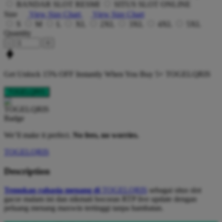
BANDAR SLOT RESMI
SITUS SLOT ONLINE
Size
View Size Chart
View Size Chart
S
M
L
XL
2XL
3XL
4XL
5XL
Quantity
-
+
Get
Unlock 15%
OFF Instantly When You Buy
5+ TOGELQRIS
TOGELQRIS
We’ll make it perfect.
No fees, no worries.
TOGELQRIS
Description
Temukan rahasia menang di
TOGELQRIS
sebagai situs slot
gacor malam ini dan nikmati bocoran RTP live update dengan
peluang menang maxwin tertinggi tanpa hambatan.