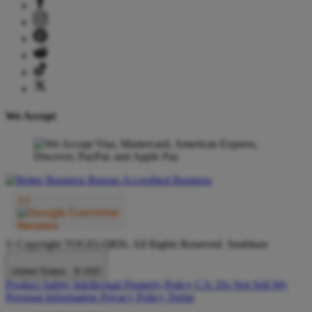
We Accept
© Copyright TOGELQRIS. All Rights Reserved. Sunbluee
United States - $ USD
Product Safety
Intellectual Property Policy
CA: Do Not Sell My
Personal Information
Privacy Policy
Terms