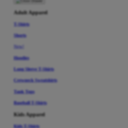
Adult Apparel
T-Shirts
Shorts
New!
Hoodies
Long Sleeve T-Shirts
Crewneck Sweatshirts
Tank Tops
Baseball T-Shirts
Kids Apparel
Kids T-Shirts