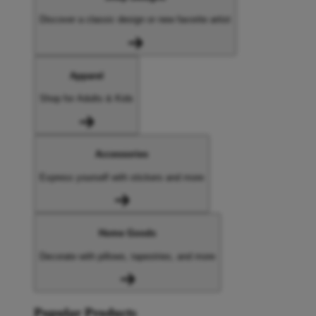
Discover a classic design or new favorite artist
Apparel
Shop for Adults & Kids
Accessories
Express yourself with stickers and more
Home Goods
Decorate with pillows, tapestries, and more
Popular Products