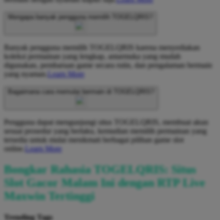
Mengapa banyak pengguna memilih TOGELQRIS?
Banyak pengguna memilih TOGELQRIS karena menyediakan
koleksi permainan yang lengkap, antarmuka yang mudah
digunakan, pembaruan game secara rutin, dan pengalaman bermain
yang nyaman.
Learn More
Bagaimana cara memulai bermain di TOGELQRIS?
Pengguna dapat mengunjungi situs TOGELQRIS, membuat akun
sesuai prosedur yang berlaku, kemudian memilih permainan yang
tersedia untuk mulai menikmati berbagai pilihan game slot
online.
Learn More
Bongkar Rahasia TOGELQRIS: Situs
Slot Gacor Malam Ini dengan RTP Live
Maxwin Tertinggi
Trending Tags