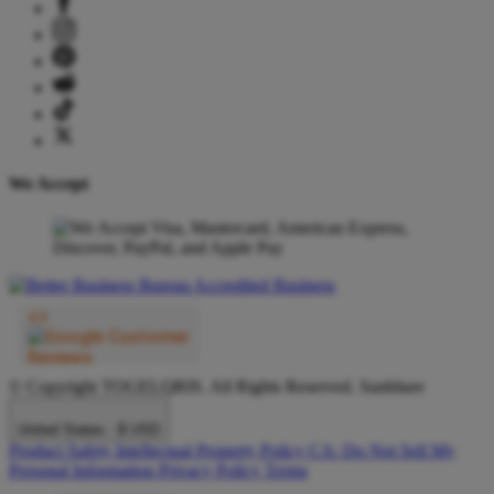
We Accept
© Copyright TOGELQRIS. All Rights Reserved. Sunbluee
United States - $ USD
Product Safety
Intellectual Property Policy
CA: Do Not Sell My
Personal Information
Privacy Policy
Terms