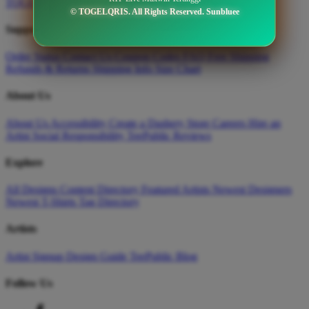
TOGELQRIS
© TOGELQRIS. All Rights Reserved. Sunbluee
Support
Order Status
Contact Us
Coupon Codes
FAQ
Free Shipping
Refunds & Returns
Shipping Info
Size Chart
About Us
About Us
Accessibility
Create a Dashery Store
Careers
Hire an
Artist
Social Responsibility
TeePublic Reviews
Explore
All Designs
Content Directory
Featured Artists
Newest Designers
Newest T-Shirts
Tag Directory
Artists
Artist Signup
Design Guide
TeePublic Blog
Follow Us