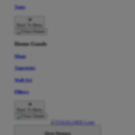
Totes
Back To Menu
Home Goods
Mugs
Tapestries
Wall Art
Pillows
Back To Menu
Shop Designs