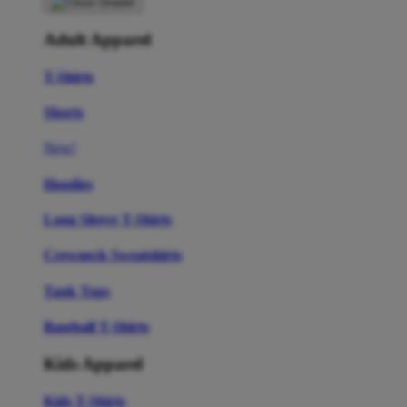
Adult Apparel
T-Shirts
Shorts
New!
Hoodies
Long Sleeve T-Shirts
Crewneck Sweatshirts
Tank Tops
Baseball T-Shirts
Kids Apparel
Kids T-Shirts