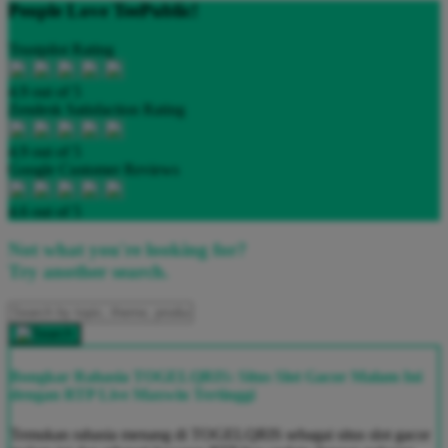
People Love TeePublic!
Trustpilot Rating
4.9 out of 5
Zendesk Satisfaction Rating
4.9 out of 5
Google Customer Reviews
4.6 out of 5
Not what you're looking for?
Try another search.
Bongkar Rahasia TOGELQRIS: Situs Slot Gacor Malam Ini
dengan RTP Live Maxwin Tertinggi
Temukan rahasia menang di TOGELQRIS sebagai situs slot gacor