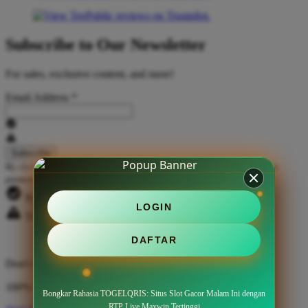
Subscribe to Our Newsletter
For sales, exclusive content, and more!
Email Address
*
By clicking Subscribe, you agree to our
Privacy Policy
and to receive our
promotional emails (opt out anytime).
You've successfully subscribed!
LOGIN
There was an issue subscribing, try again.
DAFTAR
Don't love it? We'll fix it. For free.
100% Free Exchanges.
Bongkar Rahasia TOGELQRIS: Situs Slot Gacor Malam Ini dengan
RTP Live Maxwin Tertinggi