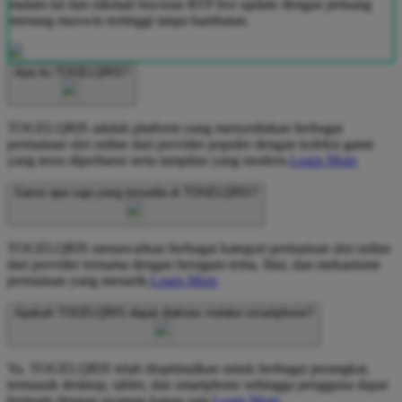
malam ini dan nikmati bocoran RTP live update dengan peluang
menang maxwin tertinggi tanpa hambatan.
Apa itu TOGELQRIS?
TOGELQRIS adalah platform yang menyediakan berbagai
permainan slot online dari provider populer dengan koleksi game
yang terus diperbarui serta tampilan yang modern.
Learn More
Game apa saja yang tersedia di TOGELQRIS?
TOGELQRIS menawarkan berbagai kategori permainan slot online
dari provider ternama dengan beragam tema, fitur, dan mekanisme
permainan yang menarik.
Learn More
Apakah TOGELQRIS dapat diakses melalui smartphone?
Ya. TOGELQRIS telah dioptimalkan untuk berbagai perangkat,
termasuk desktop, tablet, dan smartphone sehingga pengguna dapat
bermain dengan nyaman kapan saja.
Learn More