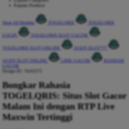
Explore Categories
Popular Products
Shop All Designs
TOGELQRIS
TOGELQRIS
LOGIN
TOGELQRIS SLOT GACOR
TOGELQRIS SLOT ONLINE
AGEN SLOT777
AGEN SLOT ONLINE
LINK GACOR
BANDAR
GACOR
Design ID: 74165272
Bongkar Rahasia
TOGELQRIS: Situs Slot Gacor
Malam Ini dengan RTP Live
Maxwin Tertinggi