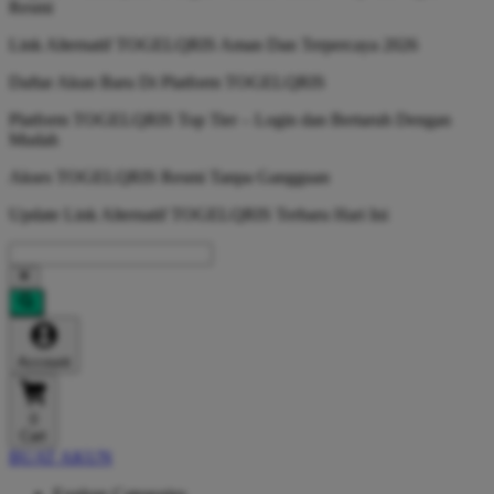
Resmi
Link Alternatif TOGELQRIS Aman Dan Terpercaya 2026
Daftar Akun Baru Di Platform TOGELQRIS
Platform TOGELQRIS Top Tier – Login dan Bertaruh Dengan
Mudah
Akses TOGELQRIS Resmi Tanpa Gangguan
Update Link Alternatif TOGELQRIS Terbaru Hari Ini
Account
0
Cart
BUAT AKUN