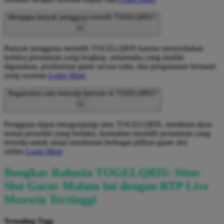
Mengapa banyak pengguna memilih TOGELQRIS?
Banyak pengguna memilih TOGELQRIS karena menyediakan
koleksi permainan yang lengkap, antarmuka yang mudah
digunakan, pembaruan game secara rutin, dan pengalaman bermain
yang nyaman.
Learn More
Bagaimana cara memulai bermain di TOGELQRIS?
Pengguna dapat mengunjungi situs TOGELQRIS, membuat akun
sesuai prosedur yang berlaku, kemudian memilih permainan yang
tersedia untuk mulai menikmati berbagai pilihan game slot
online.
Learn More
Bongkar Rahasia TOGELQRIS: Situs
Slot Gacor Malam Ini dengan RTP Live
Maxwin Tertinggi
Trending Tags