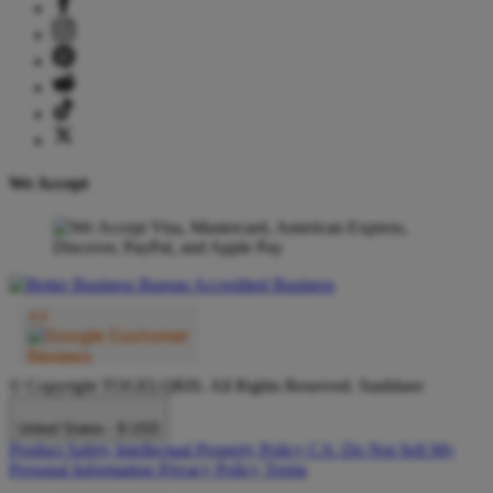
We Accept
© Copyright TOGELQRIS. All Rights Reserved. Sunbluee
United States - $ USD
Product Safety
Intellectual Property Policy
CA: Do Not Sell My
Personal Information
Privacy Policy
Terms