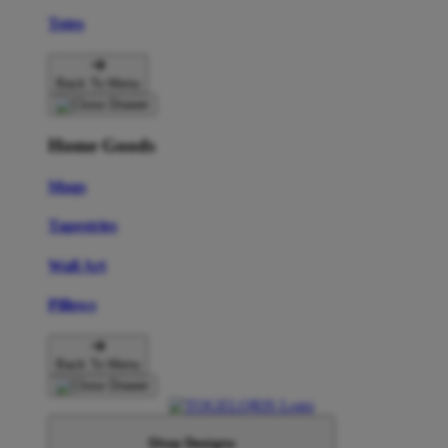
Totes
Back To Menu
Home Goods
Mugs
Tapestries
Wall Art
Pillows
Back To Menu
Shop Designs