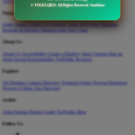
TOGELQRIS
© TOGELQRIS. All Rights Reserved. Sunbluee
Support
Order Status
Contact Us
Coupon Codes
FAQ
Free Shipping
Refunds & Returns
Shipping Info
Size Chart
About Us
About Us
Accessibility
Create a Dashery Store
Careers
Hire an
Artist
Social Responsibility
TeePublic Reviews
Explore
All Designs
Content Directory
Featured Artists
Newest Designers
Newest T-Shirts
Tag Directory
Artists
Artist Signup
Design Guide
TeePublic Blog
Follow Us