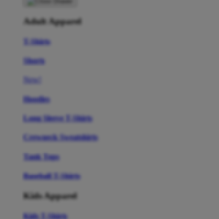
Adult Apparel
T-Shirts
Shorts
New!
Hoodies
Long Sleeve T-Shirts
Crewneck Sweatshirts
Tank Tops
Baseball T-Shirts
Kids Apparel
Kids T-Shirts