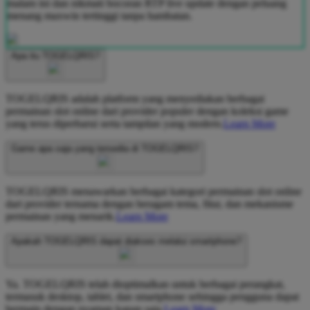
malam ini dan nikmati bocoran RTP live update dengan peluang
menang maxwin tertinggi tanpa hambatan.
Apa itu TOGELQRIS?
TOGELQRIS adalah platform yang menyediakan berbagai
permainan slot online dari provider populer dengan koleksi game
yang terus diperbarui serta tampilan yang modern.
Learn More
Game apa saja yang tersedia di TOGELQRIS?
TOGELQRIS menawarkan berbagai kategori permainan slot online
dari provider ternama dengan beragam tema, fitur, dan mekanisme
permainan yang menarik.
Learn More
Apakah TOGELQRIS dapat diakses melalui smartphone?
Ya. TOGELQRIS telah dioptimalkan untuk berbagai perangkat,
termasuk desktop, tablet, dan smartphone sehingga pengguna dapat
bermain dengan nyaman kapan saja.
Learn More