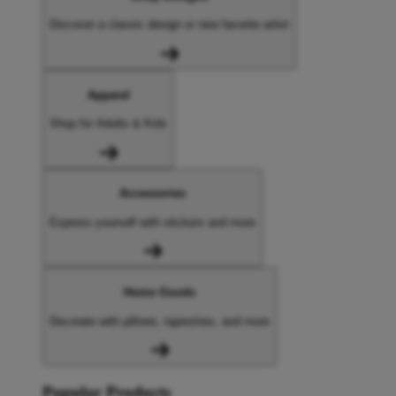
Discover a classic design or new favorite artist
Apparel
Shop for Adults & Kids
Accessories
Express yourself with stickers and more
Home Goods
Decorate with pillows, tapestries, and more
Popular Products