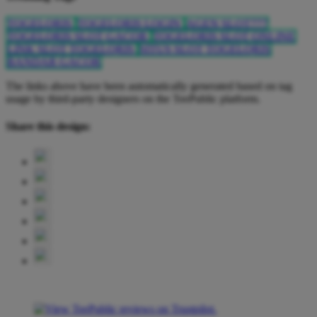
TOGELQRIS
TOGELQRIS LOGIN
AGEN SLOT777
TOGELQRIS SLOT GACOR
TOGELQRIS SLOT ONLINE
LINK SLOT TOGELQRIS
SITUS SLOT TOGELQRIS
BANDAR GACOR
The links above have been automatically generated based on tag
usage by third-party designers on the TeePublic platform.
Share this design: