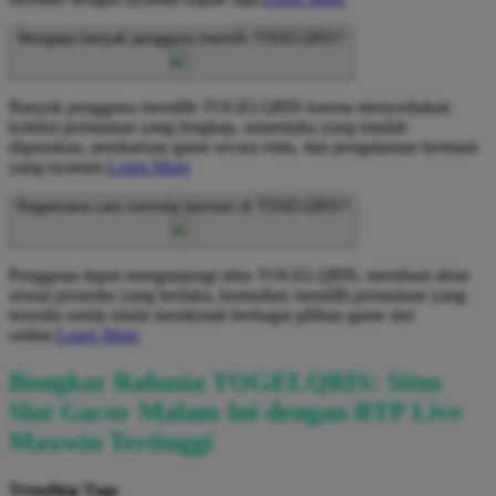
Mengapa banyak pengguna memilih TOGELQRIS?
Banyak pengguna memilih TOGELQRIS karena menyediakan
koleksi permainan yang lengkap, antarmuka yang mudah
digunakan, pembaruan game secara rutin, dan pengalaman bermain
yang nyaman.
Learn More
Bagaimana cara memulai bermain di TOGELQRIS?
Pengguna dapat mengunjungi situs TOGELQRIS, membuat akun
sesuai prosedur yang berlaku, kemudian memilih permainan yang
tersedia untuk mulai menikmati berbagai pilihan game slot
online.
Learn More
Bongkar Rahasia TOGELQRIS: Situs
Slot Gacor Malam Ini dengan RTP Live
Maxwin Tertinggi
Trending Tags