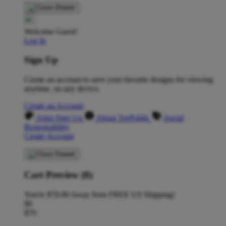
Welcome Guest!
Log In
Sign Up
Create an account to save your favorite designs for viewing
anytime, on any device.
Create an Account
Artist Sign Up
About TeePublic
Social
Responsibility
Create Account
Cart Preview (0)
You're
$70.00
Away from
FREE US Shipping!
$0
$70