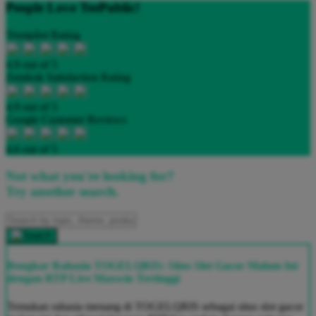
People Love TeePublic!
Trustpilot Rating
4.9 out of 5
Zendesk Satisfaction Rating
4.9 out of 5
Google Customer Reviews
4.6 out of 5
Not what you're looking for?
Try another search.
Bongkar Rahasia TOGELQRIS: Situs Slot Gacor Malam Ini
dengan RTP Live Maxwin Tertinggi
Temukan rahasia menang di TOGELQRIS sebagai situs slot gacor