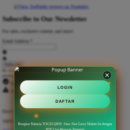
Subscribe to Our Newsletter
For sales, exclusive content, and more!
Email Address
*
By clicking Subscribe, you agree to our
Privacy Policy
and to receive our
promotional emails (opt out anytime).
You've successfully subscribed!
LOGIN
There was an issue subscribing, try again.
DAFTAR
Don't love it? We'll fix it. For free.
100% Free Exchanges.
Bongkar Rahasia TOGELQRIS: Situs Slot Gacor Malam Ini dengan
RTP Live Maxwin Tertinggi